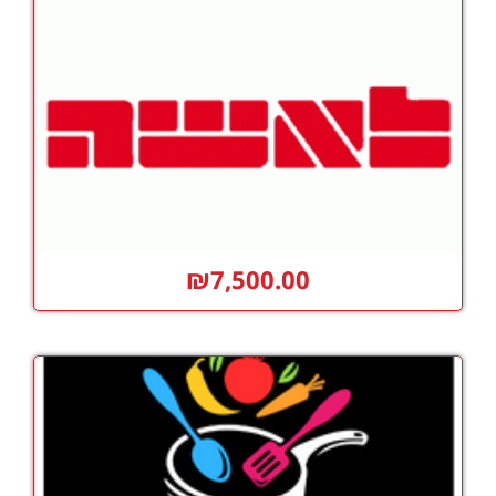
₪
7,500.00