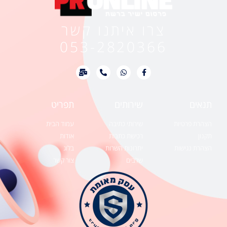
צרו איתנו קשר
053-2820366
תנאים
שירותים
תפריט
הצהרת פרטיות
שירותי כתיבה
עמוד הבית
תקנון
רכישת כתבות
אודות
הצהרת נגישות
יתרונות השרות
בלוג
שלבים
צור קשר