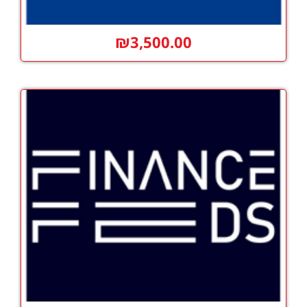
₪
3,500.00