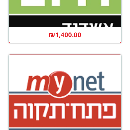
₪
1,400.00