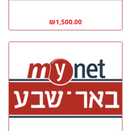
₪
1,500.00