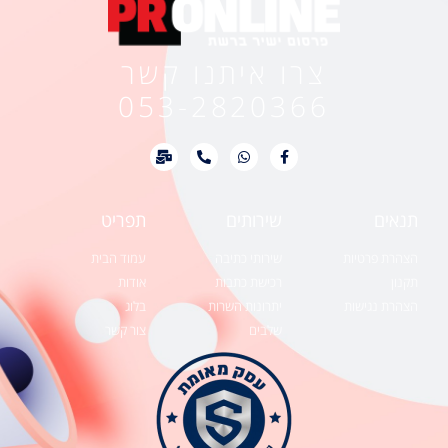
צרו איתנו קשר
053-2820366
תנאים
שירותים
תפריט
הצהרת פרטיות
שירותי כתיבה
עמוד הבית
תקנון
רכישת כתבות
אודות
הצהרת נגישות
יתרונות השרות
בלוג
שלבים
צור קשר