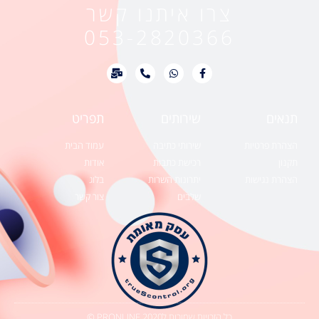
צרו איתנו קשר
053-2820366
תנאים
שירותים
תפריט
הצהרת פרטיות
שירותי כתיבה
עמוד הבית
תקנון
רכישת כתבות
אודות
הצהרת נגישות
יתרונות השרות
בלוג
שלבים
צור קשר
כל הזכויות שמורות לPRONLINE 2020 ©