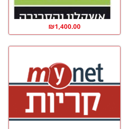
₪
1,400.00