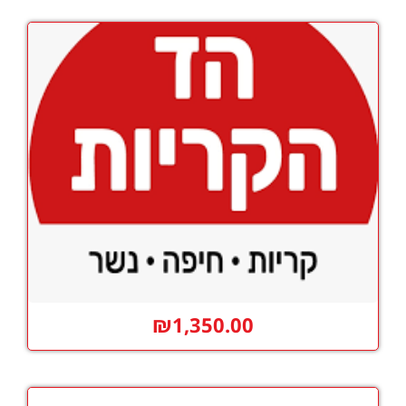
₪
1,350.00