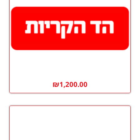
₪
1,200.00