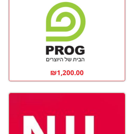
₪
1,200.00