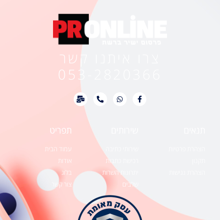
צרו איתנו קשר
053-2820366
תנאים
שירותים
תפריט
הצהרת פרטיות
שירותי כתיבה
עמוד הבית
תקנון
רכישת כתבות
אודות
הצהרת נגישות
יתרונות השרות
בלוג
שלבים
צור קשר