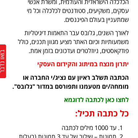
הכלכלה הישראלית והעולמית, ומשרת אנשי
עסקים, משקיעים, סטודנטים לכלכלה וכל מי
שמתעניין בעולם הפיננסים.
לאורך השנים, גלובס עבר התאמות דיגיטליות
משמעותיות וכיום האתר מציע מגוון תכנים, כולל
פודקאסטים, ניוזלטרים ועדכונים בזמן אמת.
בואו נד
יתרון מנצח במיתוג והקידום העסקי
הכתבה תשלב ראיון עם נציג/י החברה או
מומחה/ים מטעמנו ותפורסם במדור "גלובס".
לחצו כאן לכתבה לדוגמא
כל כתבה תכיל:
עד 1000 מילים לכתבה
תמונות – שילוב של עד 3 תמונות (בעלות