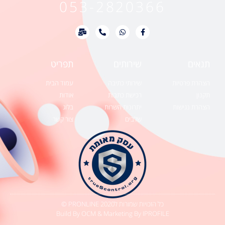
053-2820366
תנאים
שירותים
תפריט
הצהרת פרטיות
שירותי כתיבה
עמוד הבית
תקנון
רכישת כתבות
אודות
הצהרת נגישות
יתרונות השרות
בלוג
שלבים
צור קשר
כל הזכויות שמורות לPRONLINE 2020 ©
Build By
OCM
& Marketing By
IPROFILE