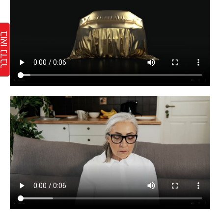
בואו נד